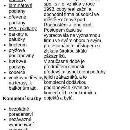
spol. s r. o. vznikla v roce
laminátové
1993, coby realizační a
podlahy
obchodní firma působící ve
dřevené
městě Rožnově pod
podlahy
Radhoštěm a jeho okolí.
PVC podlahy
Postupem času se
parkety a
vypracovala na významnou
palubky
firmu ve svém oboru a svým
linoleum
profesionálním přístupem si
pryžové
získala širokou škálu
podlahoviny
zákazníků.
korkové
V současné době je
podlahy
předmětem činnosti
především uspokojení potřeby
koberce
jejich zákazníků, a to
venkovní dřeviny
komplexní dodávkou
na terasy, k
podlahových krytin do
balkónům atd.
komerčních i soukromých
objektů a bytů.
Kompletní služby
bezplatné
poradenství
nezávazné
vypracování
cenových