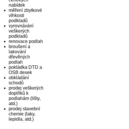
nabídek
měření zbytkové
vlhkosti
podkladů
vyrovnávání
veškerých
podkladů
renovace podlah
broušení a
lakování
dřevěných
podlah
pokládka DTD a
OSB desek
obkládání
schodů
prodej veškerých
doplňků k
podlahám (lišty,
atd.)
prodej stavební
chemie (laky,
lepidla, atd.)