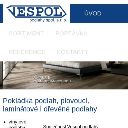
ÚVOD
SORTIMENT
POPTÁVKA
REFERENCE
KONTAKTY
Pokládka podlah, plovoucí,
laminátové i dřevěné podlahy
vinylové
Společnost Vespol podlahy
podlahy